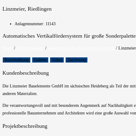
Linzmeier, Riedlingen
Anlagennummer: 11143
Automatisches Vertikalfördersystem für große Sonderpalette
Home
/
Referenzkunden
/
Referenzprojekte Palettenfördertechnik
/
Linzmeier
Beschreibung
Galerie
Video
Zeichnung
Kundenbeschreibung
Die
Linzmeier
Bauelemente GmbH im sächsischen Heideberg als Teil der mitt
anderen Materialien
.
Die verantwortungsvoll
und
mit besonderem Augenmerk auf
Nachhaltigkeit 
professionelle Bauunternehmen und Architekten
wird
eine große Auswahl
von
Projektbeschreibung