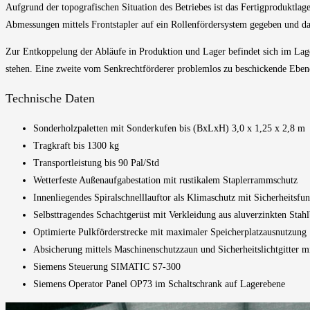
A
ufgrund der topografischen Situation des Betriebes ist das Fertigproduktlager
Abmessungen mittels Frontstapler auf ein Rollenfördersystem gegeben und da
Zur Entkoppelung der Abläufe in Produktion und Lager befindet sich im Lage
stehen. Eine zweite vom Senkrechtförderer problemlos zu beschickende Eben
Technische Daten
Sonderholzpaletten mit Sonderkufen bis (BxLxH) 3,0 x 1,25 x 2,8 m
Tragkraft bis 1300 kg
Transportleistung bis 90 Pal/Std
Wetterfeste Außenaufgabestation mit rustikalem Staplerrammschutz
Innenliegendes Spiralschnelllauftor als Klimaschutz mit Sicherheitsfu
Selbsttragendes Schachtgerüst mit Verkleidung aus aluverzinkten Stahl
Optimierte Pulkförderstrecke mit maximaler Speicherplatzausnutzung
Absicherung mittels Maschinenschutzzaun und Sicherheitslichtgitter m
Siemens Steuerung SIMATIC S7-300
Siemens Operator Panel OP73 im Schaltschrank auf Lagerebene