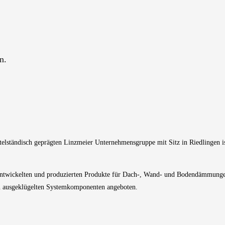
n.
elständisch geprägten
Linzmeier
Unternehmensgruppe mit Sitz in
Riedlingen
i
entwickelten und produzierten Produkte f
ür Dach-, Wand- und Bodendämmung
 ausgeklügelten Systemkomponenten angeboten
.