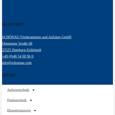
KONTAKT
SCHÖNAU Förderanlagen und Aufzüge GmbH
Ottensener Straße 68
22525 Hamburg-Eidelstedt
+49 (0)40 54 00 96 0
info@schoenau.com
MENÜ
Aufzugstechnik
Fördertechnik
Dienstleistungen