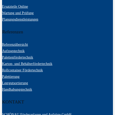
Ersatzteile Online
Wartung und Prüfung
Planungsdienstleistungen
Referenzen
Referenzübersicht
Aufzugstechnik
Palettenfördertechnik
Karton- und Behälterfördertechnik
Rollcontainer Fördertechnik
Palettierung
Leergutsortierung
Handhabungstechnik
KONTAKT
SCHÖNAU Förderanlagen und Aufzüge GmbH