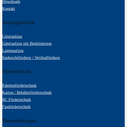
Downloads
Kontakt
Aufzugstechnik
Güteraufzug
Güteraufzug mit Begleitperson
Lastenaufzug
Senkrechtförderer / Vertikalförderer
Fördertechnik
Palettenfördertechnik
Karton / Behälterfördertechnik
RC Fördertechnik
Fassfördertechnik
Dienstleistungen