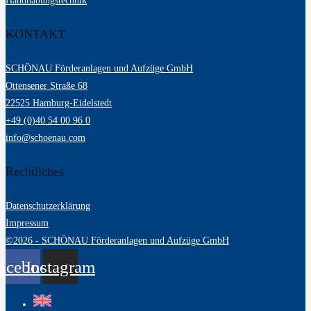
Handhabungstechnik
KONTAKT
SCHÖNAU Förderanlagen und Aufzüge GmbH
Ottensener Straße 68
22525 Hamburg-Eidelstedt
+49 (0)40 54 00 96 0
info@schoenau.com
Rechtliches
Datenschutzerklärung
Impressum
©2026 - SCHÖNAU Förderanlagen und Aufzüge GmbH
acebook
Instagram