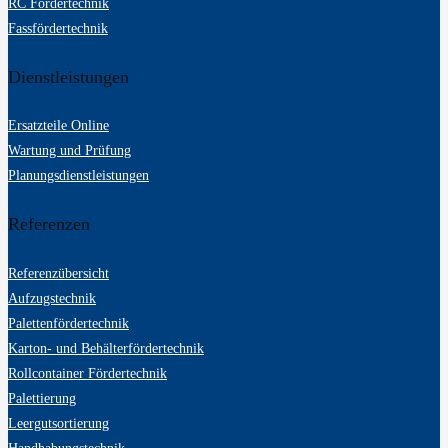
RC Fördertechnik
Fassfördertechnik
Dienstleistungen
Ersatzteile Online
Wartung und Prüfung
Planungsdienstleistungen
Referenzen
Referenzübersicht
Aufzugstechnik
Palettenfördertechnik
Karton- und Behälterfördertechnik
Rollcontainer Fördertechnik
Palettierung
Leergutsortierung