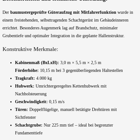
Der
baumustergeprüfte Güteraufzug mit Mitfahrerfunktion
wurde in
einem freistehenden, selbsttragenden Schachtgerüst im Gebäudeinneren
errichtet. Besonderes Augenmerk lag auf Brandschutz, minimaler
Grubentiefe und optimaler Integration in die geplante Hallenstruktur.
Konstruktive Merkmale:
Kabinenmaß (BxLxH):
3,0 m × 5,5 m × 2,5 m
Förderhöhe:
10,15 m bei 3 gegenüberliegenden Haltestellen
Tragkraft:
4.000 kg
Hubwerk:
Umrichtergeregeltes Kettenhubwerk mit
Nachholsteuerung
Geschwindigkeit:
0,15 m/s
Türen:
Doppelflügelige, manuell betätigte Drehtüren mit
Sichtfenster
Schachtgrube:
Nur 225 mm tief – ideal bei begrenzter
Fundamenttiefe