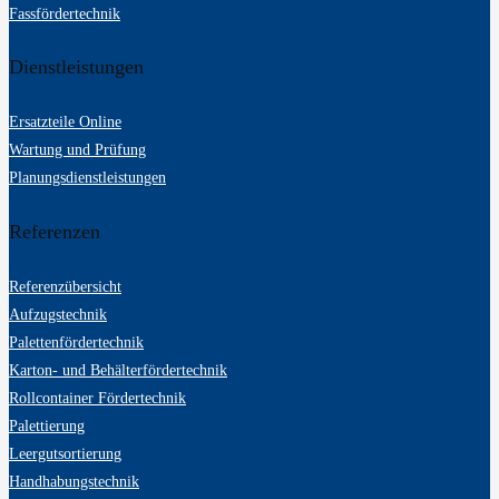
Fassfördertechnik
Dienstleistungen
Ersatzteile Online
Wartung und Prüfung
Planungsdienstleistungen
Referenzen
Referenzübersicht
Aufzugstechnik
Palettenfördertechnik
Karton- und Behälterfördertechnik
Rollcontainer Fördertechnik
Palettierung
Leergutsortierung
Handhabungstechnik