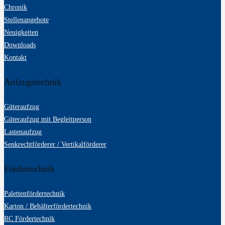
Chronik
Stellenangebote
Neuigkeiten
Downloads
Kontakt
Aufzugstechnik
Güteraufzug
Güteraufzug mit Begleitperson
Lastenaufzug
Senkrechtförderer / Vertikalförderer
Fördertechnik
Palettenfördertechnik
Karton / Behälterfördertechnik
RC Fördertechnik