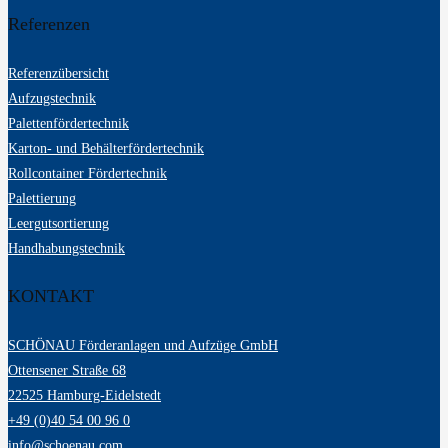
Referenzen
Referenzübersicht
Aufzugstechnik
Palettenfördertechnik
Karton- und Behälterfördertechnik
Rollcontainer Fördertechnik
Palettierung
Leergutsortierung
Handhabungstechnik
KONTAKT
SCHÖNAU Förderanlagen und Aufzüge GmbH
Ottensener Straße 68
22525 Hamburg-Eidelstedt
+49 (0)40 54 00 96 0
info@schoenau.com