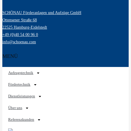
SCHÖNAU Förderanlagen und Aufzüge GmbH
Ottensener Straße 68
22525 Hamburg-Eidelstedt
+49 (0)40 54 00 96 0
info@schoenau.com
MENÜ
Aufzugstechnik
Fördertechnik
Dienstleistungen
Über uns
Referenzkunden